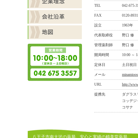
TEL
042-675-3
FAX
0120-8931
設立
1963年
代表取締役
野口 修
管理薬剤師
野口 修
開局時間
10:00 ～ 1
定休日
土日祝日
メール
minamioos
URL
http://www
提携先
ダグラス
コッデジ
コサナ
八王子市南大沢の薬局。安心と実績の精美堂薬局。