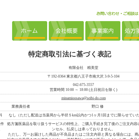
特定商取引法に基づく表記
有限会社 精美堂
〒192-0364 東京都八王子市南大沢 3-9-5-104
042-675-3557
営業時間 10:00 ～ 18:00 (土日祝日を除く)
minamioosawa@seibi-do.com
業務責任者
野口 修
料
なし（ただし配送は当薬局から半径５km以内かつ1ヶ月1回までに限らせてい
条件
処方箋医薬品を取り扱うサービスの特性上、ご購入手続き完了後のご注文内容
限
ンセル、払戻しは承っておりません。
ただし、万一お届けした商品が不良品またはご注文内容と異なる場合には、商