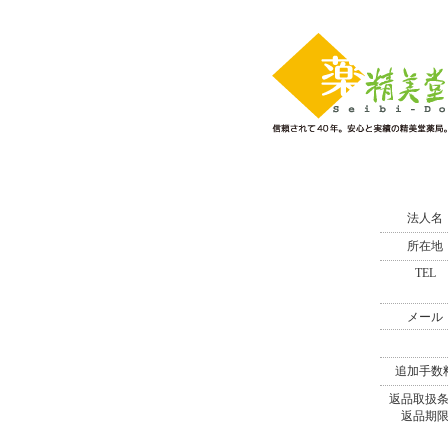
法人名
所在地
TEL
メール
追加手数
返品取扱
返品期